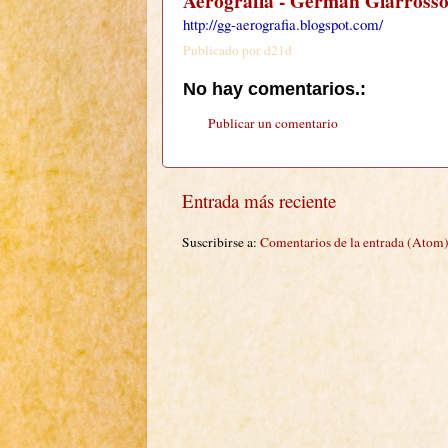
Aerografía - Germán Giarross
http://gg-aerografia.blogspot.com/
Publicado por
d21d
No hay comentarios.:
Publicar un comentario
Entrada más reciente
Suscribirse a:
Comentarios de la entrada (Atom