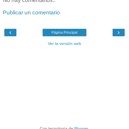
No hay comentarios.:
Publicar un comentario
‹
›
Página Principal
Ver la versión web
Con tecnología de
Blogger
.